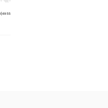
r end. Hold shift to jump forward or backward.
0
|
49:55