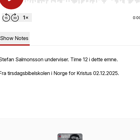
Use Left/Right to seek, Home/End to jump to start o
0:0
Show Notes
Stefan Salmonsson underviser. Time 12 i dette emne.
Fra tirsdagsbibelskolen i Norge for Kristus 02.12.2025.