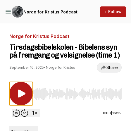
+ Follow
Norge for Kristus Podcast
Norge for Kristus Podcast
Tirsdagsbibelskolen - Bibelens syn
på fremgang og velsignelse (time 1)
Share
September 16, 2025
•
Norge for Kristus
Use Left/Right to seek, Home/End to jump to st
0:00
|
16:29